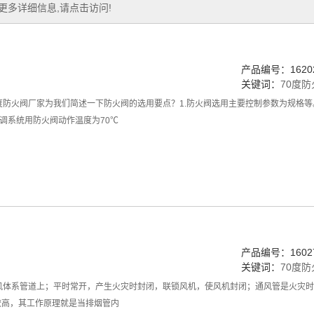
多详细信息,请点击访问!
产品编号：16202
关键词：
70度
度防火阀厂家为我们简述一下防火阀的选用要点？1.防火阀选用主要控制参数为规格等
空调系统用防火阀动作温度为70℃
产品编号：16027
关键词：
70度
风体系管道上；平时常开，产生火灾时封闭，联锁风机，使风机封闭；通风管是火灾时
较高，其工作原理就是当排烟管内