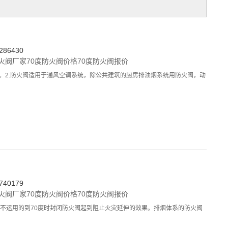
86430
防火阀厂家
70度防火阀价格
70度防火阀报价
。2.防火阀适用于通风空调系统，除公共建筑的厨房排油烟系统用防火阀，动
40179
防火阀厂家
70度防火阀价格
70度防火阀报价
不运用的到70度时封闭防火阀起到阻止火灾延伸的效果。排烟体系的防火阀