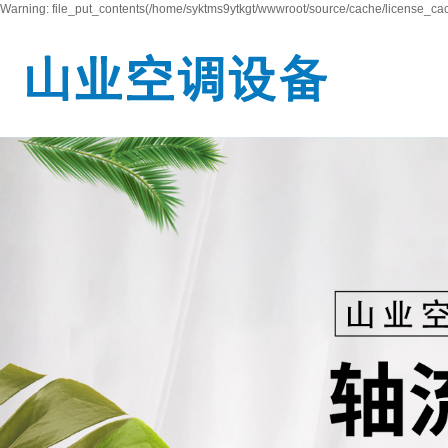
Warning: file_put_contents(/home/syktms9ytkgt/wwwroot/source/cache/license_cach