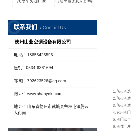
70度防火阀厂家
低噪声轴流风机价格
C
联系我们
Contact Us
德州山业空调设备有限公司
电 话：18653423596
座机：0534-6361694
邮 箱：792623526@qq.com
1. 防火
网 址：www.shanyekt.com
2. 防火
3. 防火
地 址：山东省德州市武城县鲁权屯镇腾云
大街南
4. 选用
5. 阀门
6. 阀体