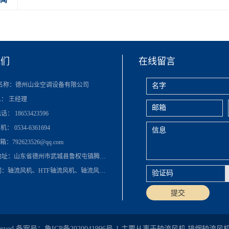
我们
在线留言
名称：德州山业空调设备有限公司
： 王经理
 18653423596
 0534-6361694
792623526@qq.com
址：山东省德州市武城县鲁权屯镇腾云大街南
：轴流风机、HTF轴流风机、轴流风机厂家
served 备案号：
鲁ICP备2020041996号-1
主要从事于
轴流风机
,
排烟轴流风