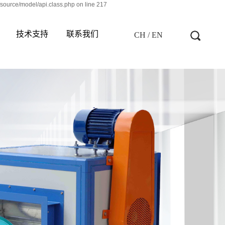
source/model/api.class.php on line 217
技术支持
联系我们
CH / EN