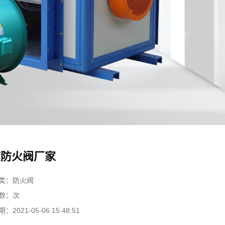
度防火阀厂家
类：
防火阀
数：
次
期：
2021-05-06 15:48:51