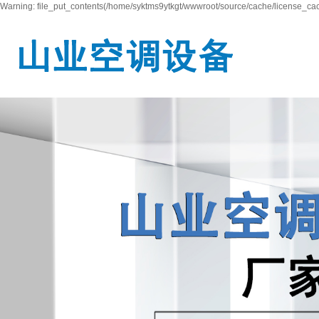
Warning: file_put_contents(/home/syktms9ytkgt/wwwroot/source/cache/license_cach