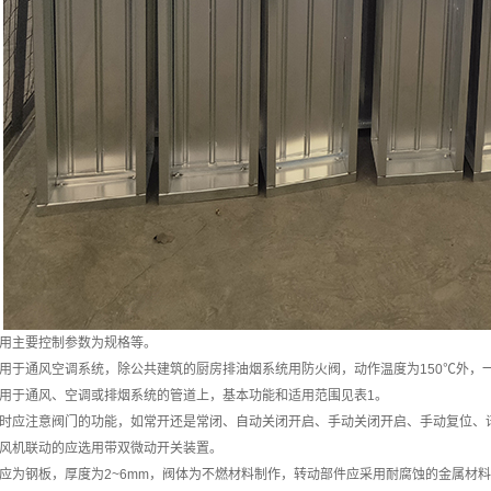
阀选用主要控制参数为规格等。
阀适用于通风空调系统，除公共建筑的厨房排油烟系统用防火阀，动作温度为150℃外，
阀适用于通风、空调或排烟系统的管道上，基本功能和适用范围见表1。
阀门时应注意阀门的功能，如常开还是常闭、自动关闭开启、手动关闭开启、手动复位
若与风机联动的应选用带双微动开关装置。
叶片应为钢板，厚度为2~6mm，阀体为不燃材料制作，转动部件应采用耐腐蚀的金属