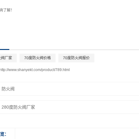
询了解！
火阀厂家
70度防火阀价格
70度防火阀报价
http://www.shanyekt.com/product/789.html
：
防火阀
：
280度防火阀厂家
浏览：