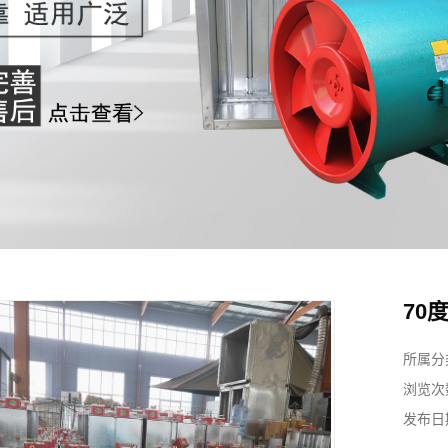
70
所属分
浏览次
发布日