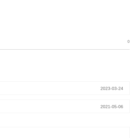
0
2023-03-24
2021-05-06