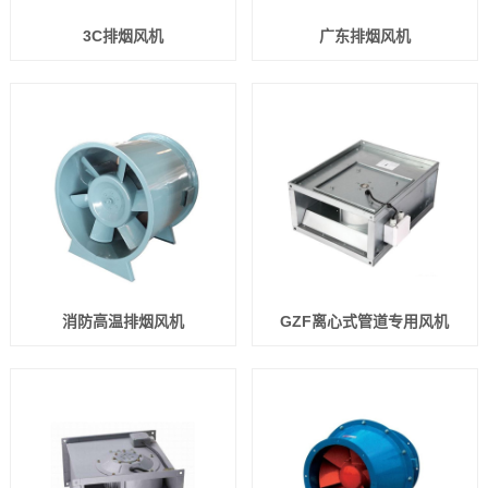
3C排烟风机
广东排烟风机
消防高温排烟风机
GZF离心式管道专用风机