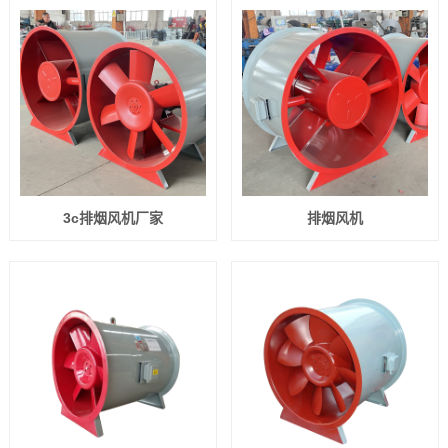
3c排烟风机厂家
排烟风机