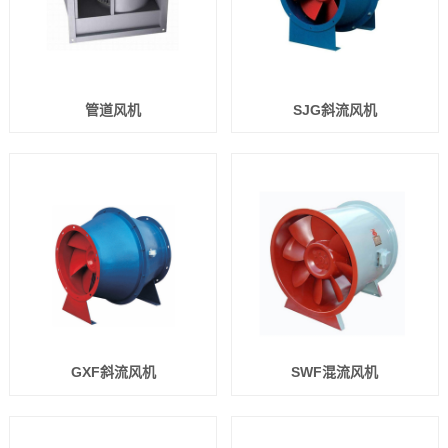
管道风机
SJG斜流风机
GXF斜流风机
SWF混流风机