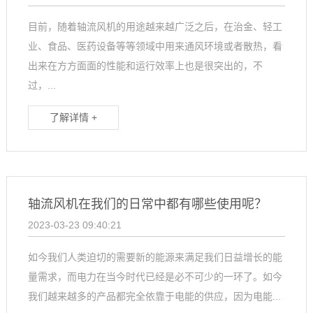
目前，随着轴流风机的用途越来越广泛之后，在治金、轻工
业、食品、医药设备等等领域中用来通风环境或者散热，看
出来在方方面面的性能和运行效率上也是很突出的，不
过，...
了解详情 +
轴流风机在我们的日常中都有哪些使用呢？
2023-03-23 09:40:21
如今我们人类迫切的需要新的能源来满足我们日益增长的能
量需求，而电力在当今时代已经是必不可少的一环了。如今
我们越来越多的产品都完全依靠于电能的供应，因为电能...