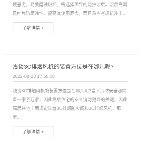
境恶劣，易受磨蚀破坏。需选择优异的防护涂层。涂层需满
足叶片防腐蚀性、提高其使用寿命，而且重点考虑抗冲击...
了解详情 +
浅谈3C排烟风机的装置方位是在哪儿呢?
2022-08-23 17:50:08
浅谈3C排烟风机的装置方位是在哪儿呢?当下消防安全那简
直一家系万家，因此高层住宅的安全消防更显的关键，因此
高层住宅上面规定装置3C排烟防火阀和3C排烟风机，那
麼...
了解详情 +