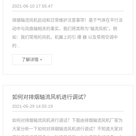
2021-06-10 17:55:47
排烟轴流风机启动和日常维护注意事项！基于气体在平行活
动中与风扇轴相关的事实，我们将其称为“轴流风机”。例
如：我们常用的风机，机翼上的引 爆 器 以及常用空调中
的...
了解详情 +
如何对排烟轴流风机进行调试？
2021-05-29 14:55:19
如何对排烟轴流风机进行调试？下面由排烟轴流风机厂家为
大家分析一下如何对排烟轴流风机进行调试？不知道大家对