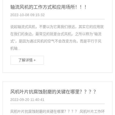
轴流风机的工作方式和应用场所！！！
2022-10-08 09:15:32
说起轴流式风机，不要以为它离我们很远，其实它的应用就
在我们的身边，最常见的就是台式风机。之所以称为“轴流
式”，是因为通过风机的空气不会改变方向，而是平行于风
机轴...
了解详情 +
风机叶片抗腐蚀耐磨的关键在哪里？？？？
2022-09-20 11:40:41
风机叶片抗腐蚀耐磨的关键在哪里？？？？ 风机叶片工作环