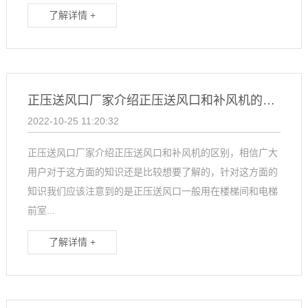
了解详情 +
正压送风口厂家介绍正压送风口和补风机的区别!
2022-10-25 11:20:32
正压送风口厂家介绍正压送风口和补风机的区别，相信广大
用户对于这方面的知识还是比较想要了解的，针对这方面的
知识我们应该注意到的是正压送风口一般用在楼梯间和电梯
前室...
了解详情 +