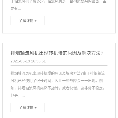
于轴流风机了解多少。轴流风机是一台构造复杂的设备，主
要有...
了解详情 +
排烟轴流风机出现转机慢的原因及解决方法?
2021-05-19 16:35:51
排烟轴流风机出现转机慢的原因及解决方法?由于排烟轴流
风机已经使用了很长时间，因此一些故障会一一出现。例
如，排烟轴流风机突然不旋转，或者快慢，这非常不稳定。
但是，...
了解详情 +