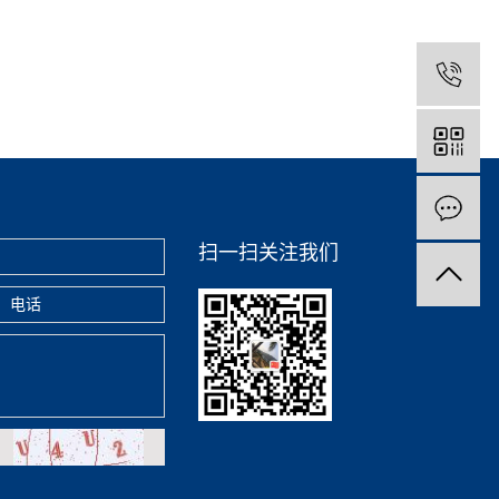
扫一扫关注我们