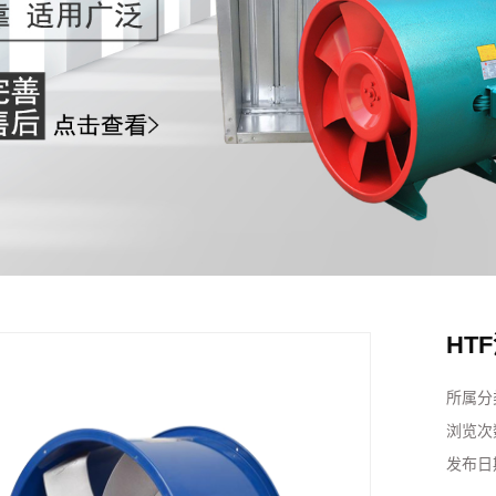
HT
所属分
浏览次
发布日